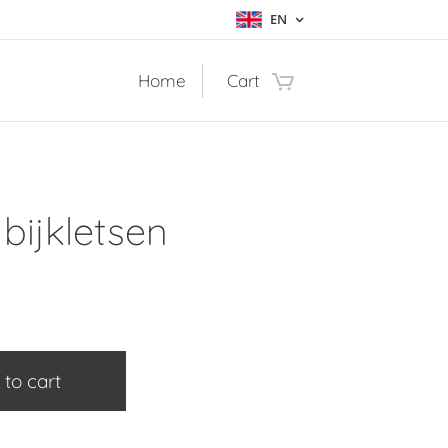
EN
Home
Cart
 bijkletsen
 to cart