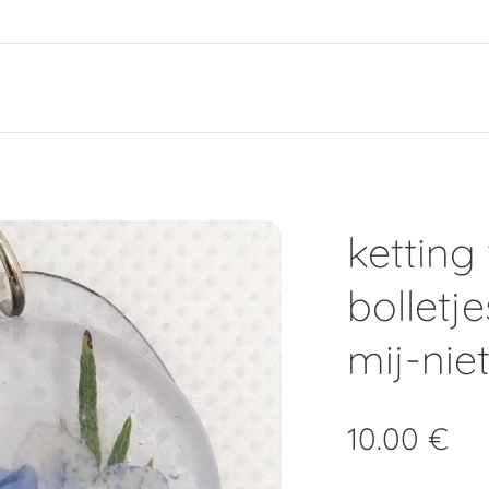
e
ketting
bolletj
mij-niet
10.00
€