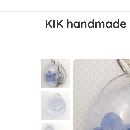
KIK
handmad