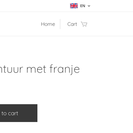
EN
Home
Cart
ntuur met franje
 to cart