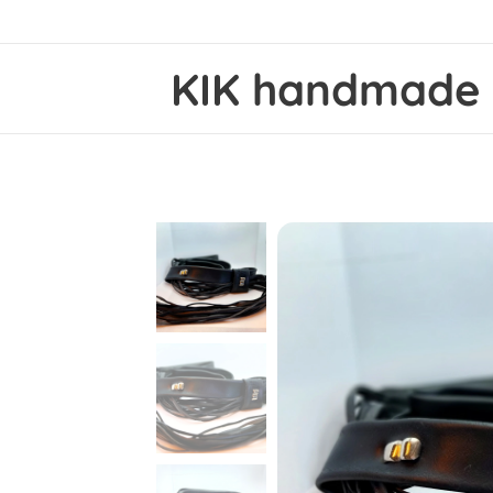
KIK
handmad