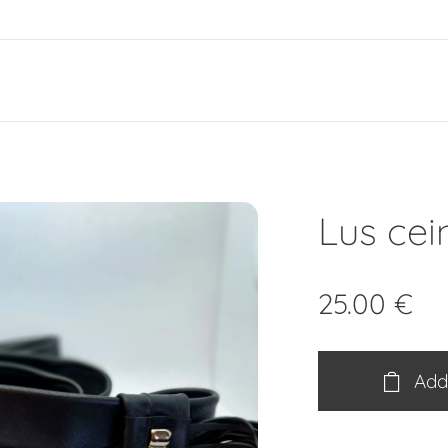
e
Lus cei
25.00
€
Add