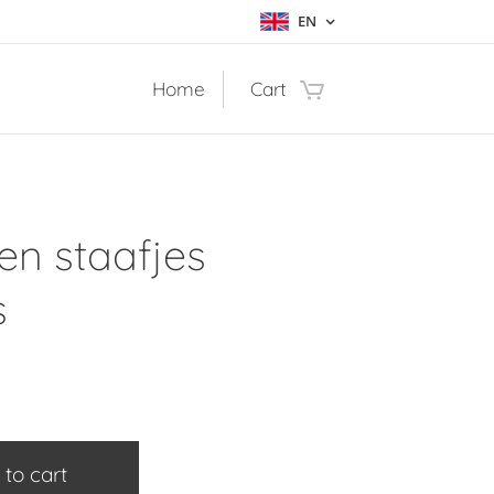
EN
Home
Cart
en staafjes
s
 to cart