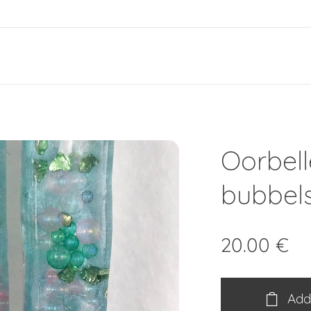
e
Oorbell
bubbel
20.00
€
Add