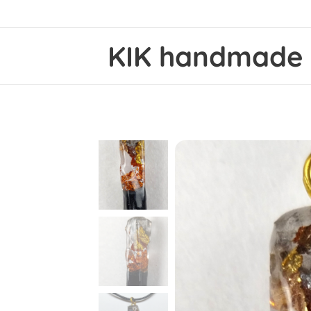
KIK
handmad