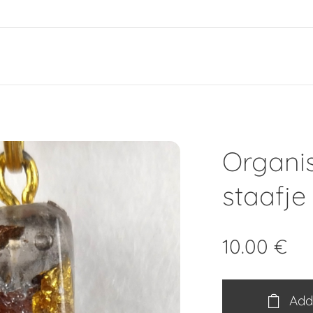
e
Organi
staafje
10.00
€
Add