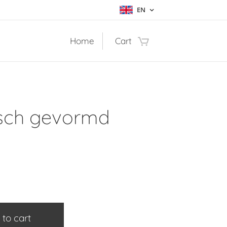
EN
Home
Cart
sch gevormd
 to cart