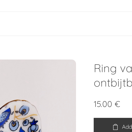
e
Ring va
ontbijt
15.00
€
Add