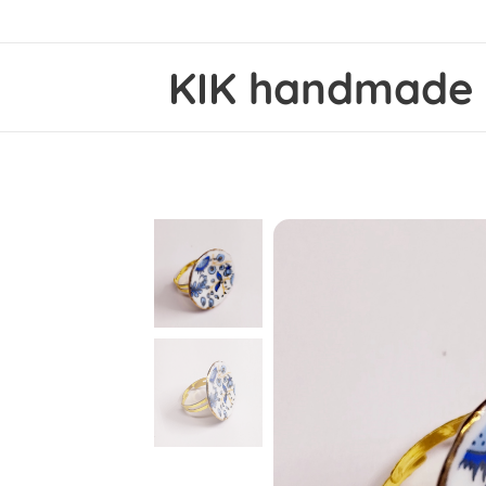
KIK
handmad