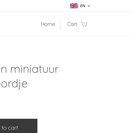
EN
Home
Cart
n miniatuur
bordje
 to cart