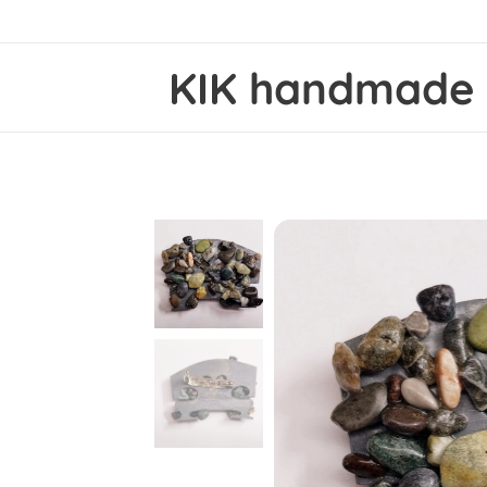
KIK
handmad