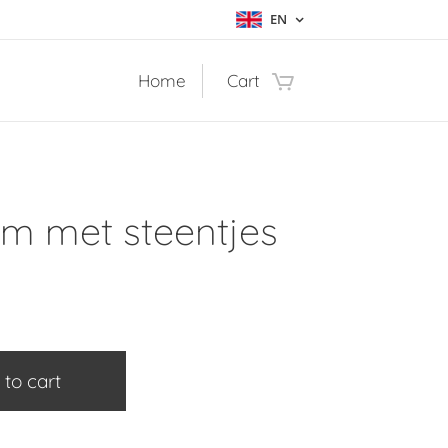
EN
Home
Cart
am met steentjes
 to cart