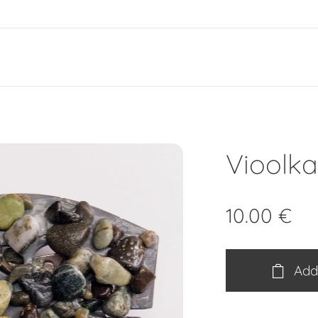
e
Vioolk
10.00
€
Add