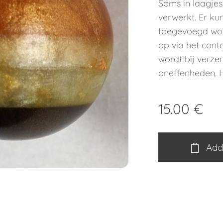
Soms in laagjes,
verwerkt. Er k
toegevoegd wo
op via het conta
wordt bij verz
oneffenheden. H
15.00
€
Add