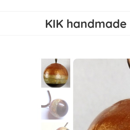
KIK
handmad