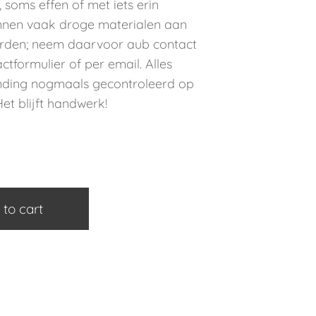
 soms effen of met iets erin
unnen vaak droge materialen aan
rden; neem daarvoor aub contact
ctformulier of per email. Alles
ending nogmaals gecontroleerd op
et blijft handwerk!
 to cart