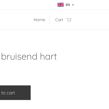
EN
Home
Cart
 bruisend hart
 to cart