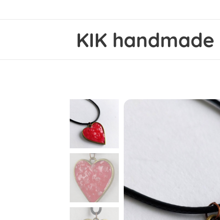
KIK
handmad