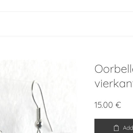
e
Oorbel
vierkan
15.00
€
Add