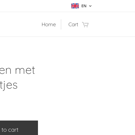
EN
Home
Cart
len met
tjes
 to cart