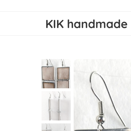
KIK
handmad