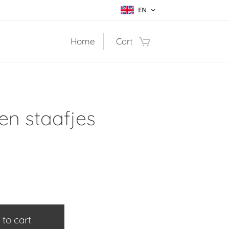
EN
Home
Cart
en staafjes
 to cart