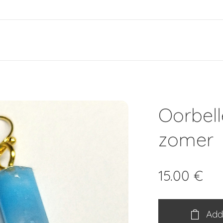
e
Oorbell
zomer
15.00
€
Add