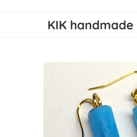
KIK
handmad