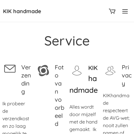
KIK handmade
Service
Ver
Fot
Pri
KIK
zen
o
vac
ha
din
va
y
ndmade
g
n
KIKhandma
vo
de
Ik probeer
orb
Alles wordt
respecteert
de
door mijzelf
eel
de AVG-wet;
verzendkost
met de hand
d
nooit zullen
en zo laag
gemaakt. Ik
namen of
mogelijk te