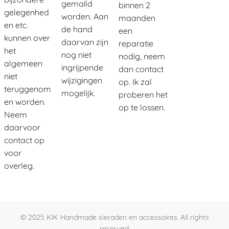
gemaild
binnen 2
gelegenhed
worden. Aan
maanden
en etc.
de hand
een
kunnen over
daarvan zijn
reparatie
het
nog niet
nodig, neem
algemeen
ingrijpende
dan contact
niet
wijzigingen
op. Ik zal
teruggenom
mogelijk.
proberen het
en worden.
op te lossen.
Neem
daarvoor
contact op
voor
overleg.
© 2025 KIK Handmade sieraden en accessoires. All rights
reserved.