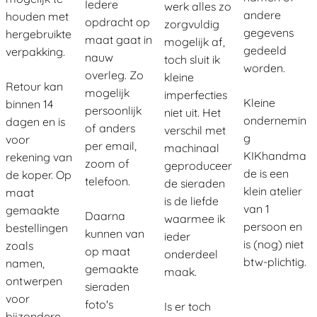
Iedere
werk alles zo
andere
houden met
opdracht op
zorgvuldig
gegevens
hergebruikte
maat gaat in
mogelijk af,
gedeeld
verpakking.
nauw
toch sluit ik
worden.
overleg. Zo
kleine
Retour kan
mogelijk
imperfecties
Kleine
binnen 14
persoonlijk
niet uit. Het
ondernemin
dagen en is
of anders
verschil met
g
voor
per email,
machinaal
KIKhandma
rekening van
zoom of
geproduceer
de is een
de koper. Op
telefoon.
de sieraden
klein atelier
maat
is de liefde
van 1
gemaakte
Daarna
waarmee ik
persoon en
bestellingen
kunnen van
ieder
is (nog) niet
zoals
op maat
onderdeel
btw-plichtig.
namen,
gemaakte
maak.
ontwerpen
sieraden
voor
foto's
Is er toch
bijzondere