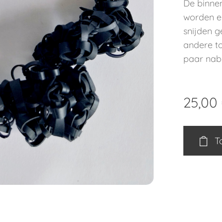
De binne
worden e
snijden 
andere to
paar nab
25,00
T