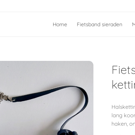
Home
Fietsband sieraden
M
Fiet
kett
Halsketti
lang koo
haken, on