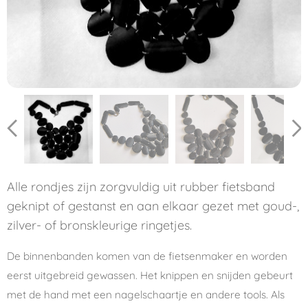
Alle rondjes zijn zorgvuldig uit rubber fietsband
geknipt of gestanst en aan elkaar gezet met goud-,
zilver- of bronskleurige ringetjes.
De binnenbanden komen van de fietsenmaker en worden
eerst uitgebreid gewassen. Het knippen en snijden gebeurt
met de hand met een nagelschaartje en andere tools. Als