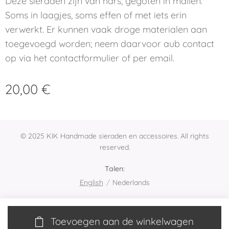
Deze sieraden zijn van hars, gegoten in mallen.
Soms in laagjes, soms effen of met iets erin
verwerkt. Er kunnen vaak droge materialen aan
toegevoegd worden; neem daarvoor aub contact
op via het contactformulier of per email.
20,00
€
© 2025 KIK Handmade sieraden en accessoires. All rights
reserved.
Talen
English
Nederlands
Toevoegen aan de winkelwagen