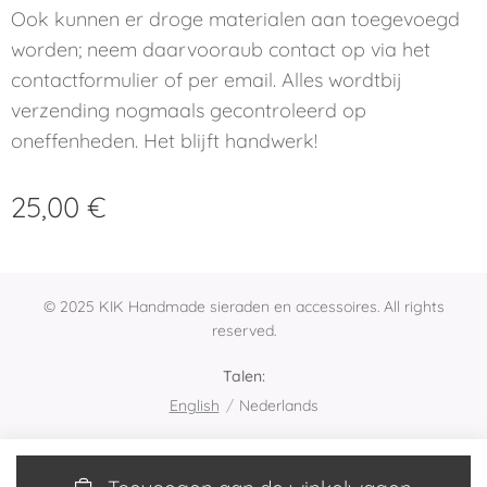
Ook kunnen er droge materialen aan toegevoegd
worden; neem daarvooraub contact op via het
contactformulier of per email. Alles wordtbij
verzending nogmaals gecontroleerd op
oneffenheden. Het blijft handwerk!
25,00
€
© 2025 KIK Handmade sieraden en accessoires. All rights
reserved.
Talen
English
Nederlands