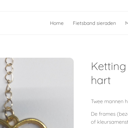
Home
Fietsband sieraden
M
Kettin
hart
Twee mannen ha
De frames (bezel
of kleursamenste