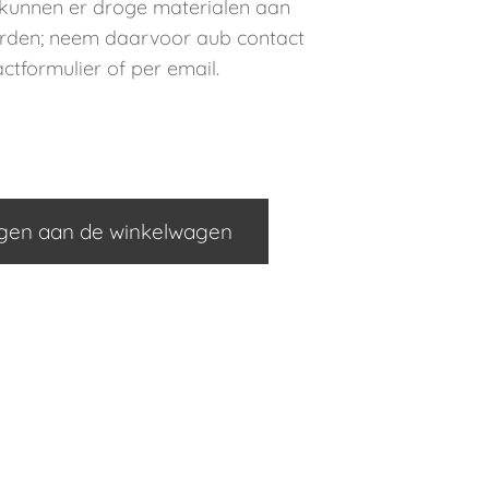
 kunnen er droge materialen aan
rden; neem daarvoor aub contact
actformulier of per email.
gen aan de winkelwagen