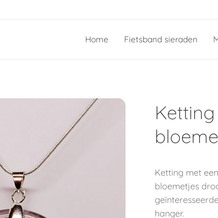
Home
Fietsband sieraden
M
Ketting
bloem
Ketting met ee
bloemetjes droo
geïnteresseerde
hanger.