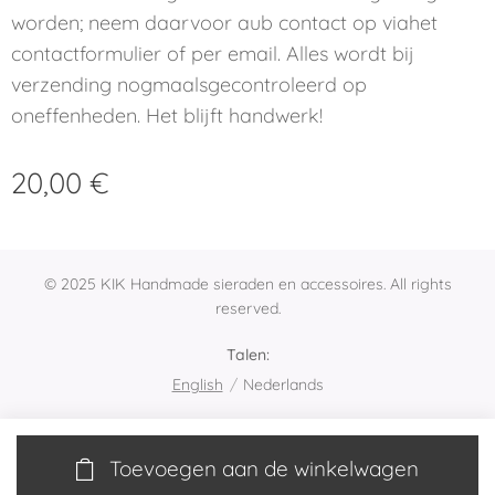
worden; neem daarvoor aub contact op viahet
contactformulier of per email. Alles wordt bij
verzending nogmaalsgecontroleerd op
oneffenheden. Het blijft handwerk!
20,00
€
© 2025 KIK Handmade sieraden en accessoires. All rights
reserved.
Talen
English
Nederlands
Toevoegen aan de winkelwagen