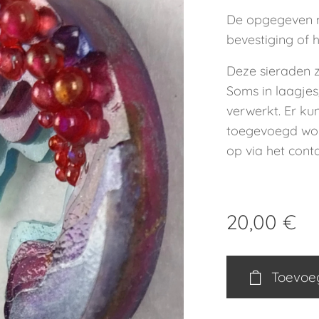
De opgegeven m
bevestiging of 
Deze sieraden z
Soms in laagjes,
verwerkt. Er k
toegevoegd wo
op via het conta
20,00
€
Toevoe