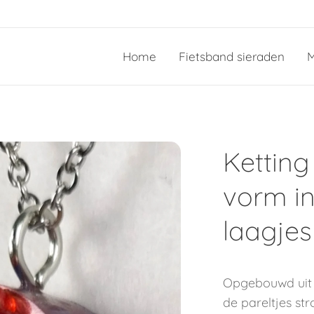
Home
Fietsband sieraden
M
Ketting
vorm i
laagjes
Opgebouwd uit v
de pareltjes st