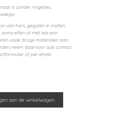
aat is zonder ringetjes,
haakjes.
ijn van hars, gegoten in mallen.
 soms effen of met iets erin
unnen vaak droge materialen aan
rden; neem daarvoor aub contact
ctformulier of per email.
gen aan de winkelwagen