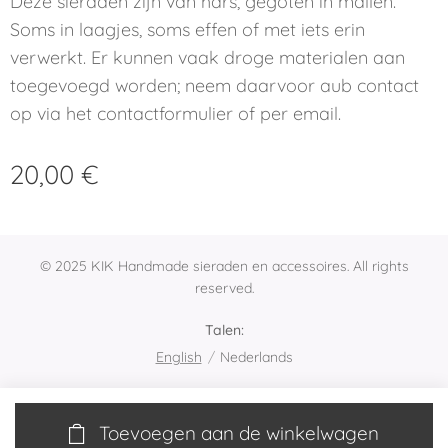
Deze sieraden zijn van hars, gegoten in mallen.
Soms in laagjes, soms effen of met iets erin
verwerkt. Er kunnen vaak droge materialen aan
toegevoegd worden; neem daarvoor aub contact
op via het contactformulier of per email.
20,00
€
© 2025 KIK Handmade sieraden en accessoires. All rights
reserved.
Talen
English
Nederlands
Toevoegen aan de winkelwagen