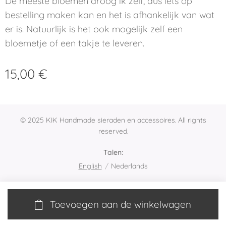
De meeste bloemen droog ik zelf, dus iets op
bestelling maken kan en het is afhankelijk van wat
er is. Natuurlijk is het ook mogelijk zelf een
bloemetje of een takje te leveren.
15,00
€
© 2025 KIK Handmade sieraden en accessoires. All rights
reserved.
Talen
English
Nederlands
Toevoegen aan de winkelwagen