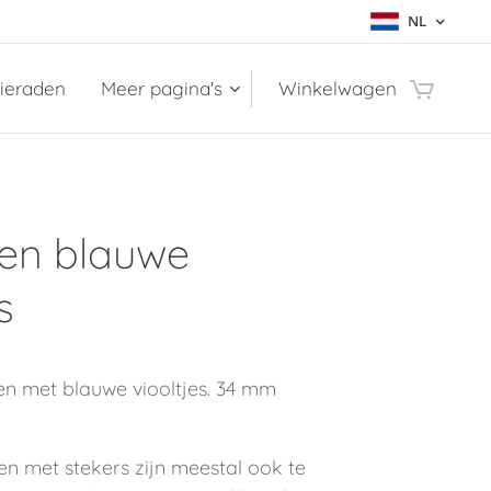
NL
sieraden
Meer pagina's
Winkelwagen
len blauwe
s
llen met blauwe viooltjes. 34 mm
en met stekers zijn meestal ook te