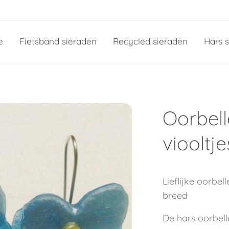
e
Fietsband sieraden
Recycled sieraden
Hars 
Oorbel
viooltje
Lieflijke oorbe
breed
De hars oorbell