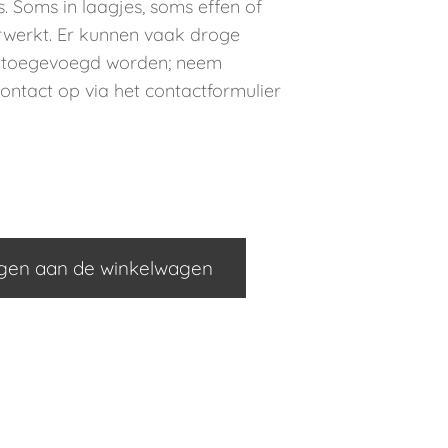
. Soms in laagjes, soms effen of
erwerkt. Er kunnen vaak droge
 toegevoegd worden; neem
ntact op via het contactformulier
gen aan de winkelwagen