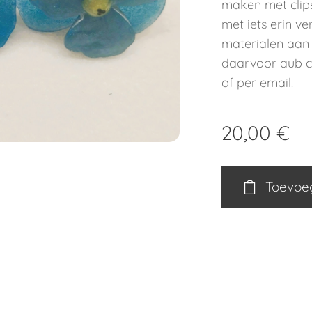
maken met clips
met iets erin v
materialen aan
daarvoor aub co
of per email.
20,00
€
Toevoe