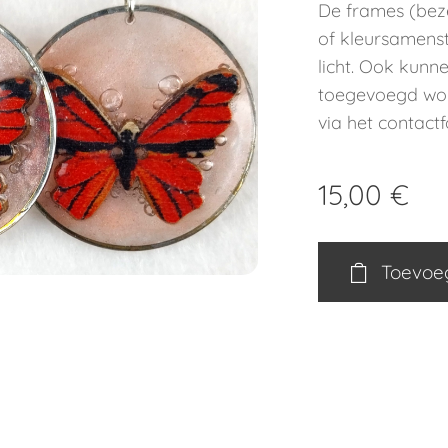
De frames (bezel
of kleursamenste
licht. Ook kunn
toegevoegd wo
via het contact
15,00
€
Toevoe