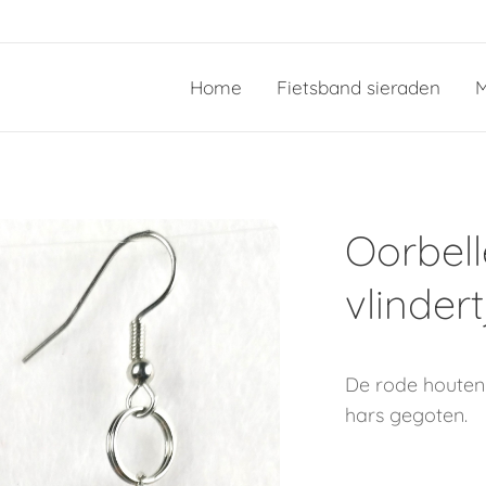
Home
Fietsband sieraden
M
Oorbel
vlindert
De rode houten v
hars gegoten.