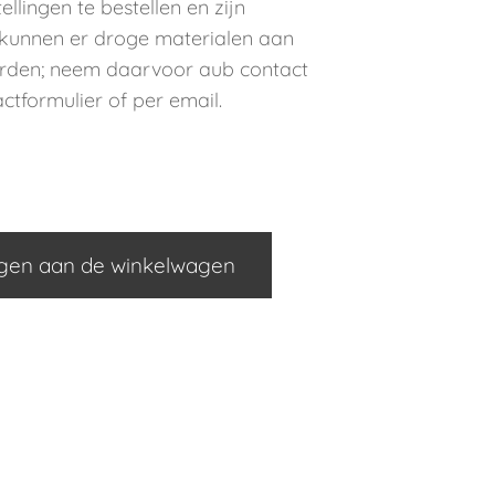
llingen te bestellen en zijn
 kunnen er droge materialen aan
rden; neem daarvoor aub contact
ctformulier of per email.
gen aan de winkelwagen