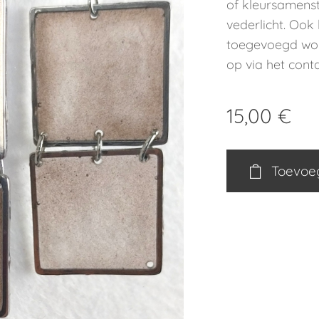
of kleursamenste
vederlicht. Ook
toegevoegd wo
op via het conta
15,00
€
Toevoe