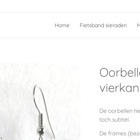
Home
Fietsband sieraden
M
Oorbel
vierkan
De oorbellen h
toch subtiel.
De frames (bezel