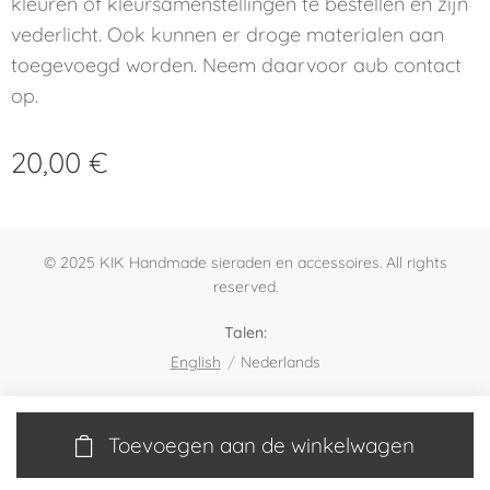
kleuren of kleursamenstellingen te bestellen en zijn
vederlicht. Ook kunnen er droge materialen aan
toegevoegd worden. Neem daarvoor aub contact
op.
20,00
€
© 2025 KIK Handmade sieraden en accessoires. All rights
reserved.
Talen
English
Nederlands
Toevoegen aan de winkelwagen