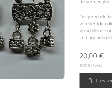
de vermenging i
De gerecyclede
van sieraden di
verschillende 
kettingonderde
20,00
€
20,00 € / 1 stuks
Toevoe