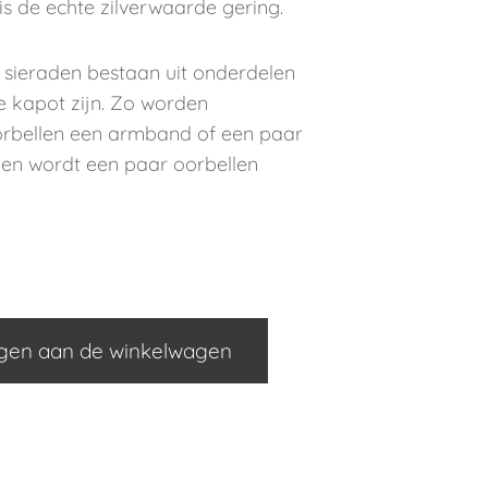
s de echte zilverwaarde gering.
 sieraden bestaan uit onderdelen
e kapot zijn. Zo worden
oorbellen een armband of een paar
len wordt een paar oorbellen
gen aan de winkelwagen