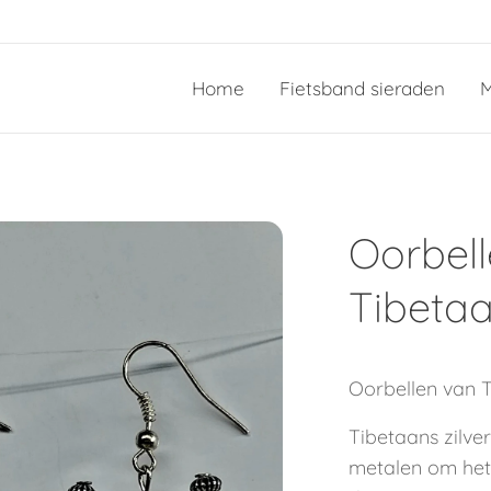
Home
Fietsband sieraden
M
Oorbel
Tibetaa
Oorbellen van T
Tibetaans zilve
metalen om het