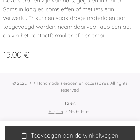
Deze sieraden zijn van hars, gegoten in mallen.
Soms in laagjes, soms effen of met iets erin
verwerkt. Er kunnen vaak droge materialen aan
toegevoegd worden; neem daarvoor aub contact
op via het contactformulier of per email.
15,00
€
© 2025 KIK Handmade sieraden en accessoires. All rights
reserved.
Talen
English
Nederlands
Toevoegen aan de winkelwagen