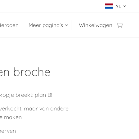
NL
sieraden
Meer pagina's
Winkelwagen
en broche
 kopje breekt: plan B!
 verkocht, maar van andere
 te maken
cherven