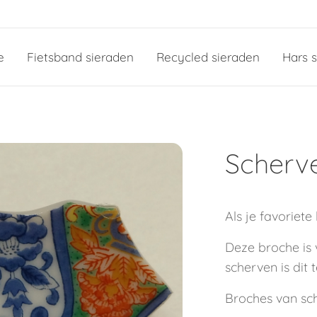
e
Fietsband sieraden
Recycled sieraden
Hars 
Scherv
Als je favoriete
Deze broche is
scherven is dit
Broches van s