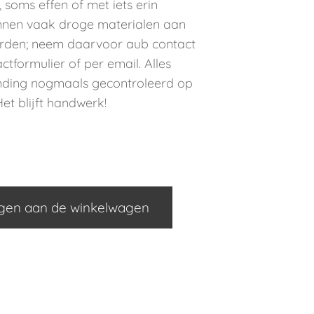
 soms effen of met iets erin
unnen vaak droge materialen aan
rden; neem daarvoor aub contact
ctformulier of per email. Alles
ending nogmaals gecontroleerd op
et blijft handwerk!
gen aan de winkelwagen