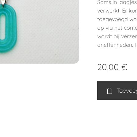
Soms in laagjes,
verwerkt. Er k
toegevoegd wo
op via het conta
wordt bij verz
oneffenheden. H
20,00
€
Toevoe